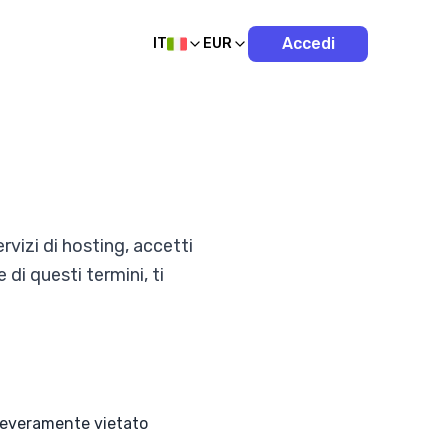
Accedi
IT
EUR
vizi di hosting, accetti
 di questi termini, ti
È severamente vietato