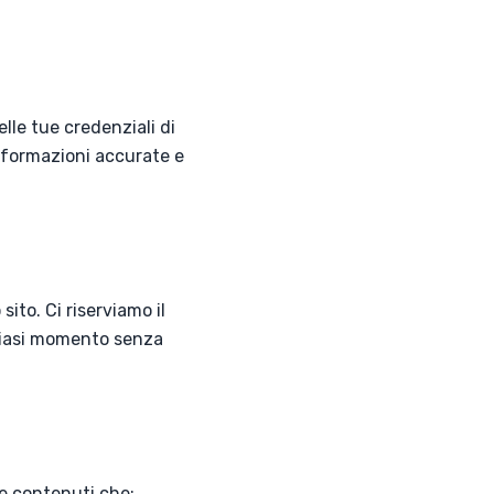
lle tue credenziali di
informazioni accurate e
ito. Ci riserviamo il
lsiasi momento senza
re contenuti che: