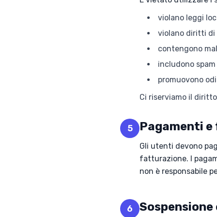
violano leggi loc
violano diritti d
contengono mal
includono spam 
promuovono odio
Ci riserviamo il diri
Pagamenti e 
5
Gli utenti devono paga
fatturazione. I paga
non è responsabile pe
Sospensione 
6