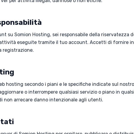
server per attività illegali, dannose o non etiche.
sponsabilità
t su Somion Hosting, sei responsabile della riservatezza de
 attività eseguite tramite il tuo account. Accetti di fornire 
 registrazione.
sting
b hosting secondo i piani e le specifiche indicate sul nostro s
, aggiornare o interrompere qualsiasi servizio o piano in qua
i non arrecare danno intenzionale agli utenti.
tati
 server di Somion Hosting per ospitare, pubblicare o distribui