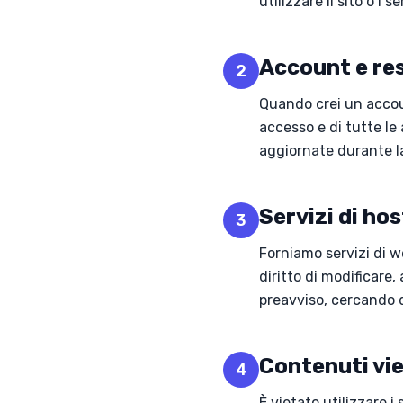
utilizzare il sito o i 
Account e re
2
Quando crei un accoun
accesso e di tutte le
aggiornate durante la
Servizi di ho
3
Forniamo servizi di we
diritto di modificare
preavviso, cercando d
Contenuti vie
4
È vietato utilizzare i