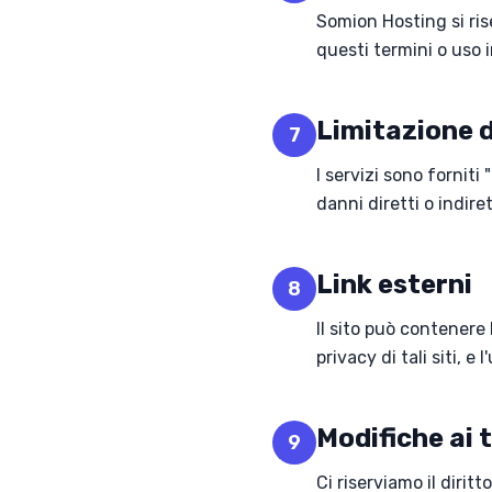
Somion Hosting si rise
questi termini o uso 
Limitazione d
7
I servizi sono fornit
danni diretti o indiret
Link esterni
8
Il sito può contenere 
privacy di tali siti, e 
Modifiche ai 
9
Ci riserviamo il dirit