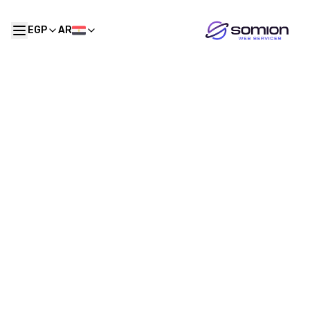
EGP
AR